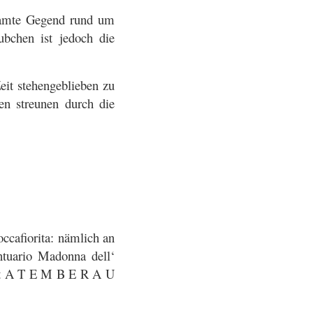
esamte Gegend rund um
bchen ist jedoch die
it stehengeblieben zu
en streunen durch die
occafiorita: nämlich an
ntuario Madonna dell‘
agt A T E M B E R A U