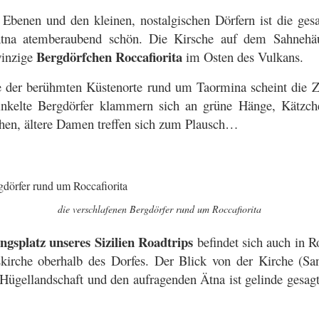
n Ebenen und den kleinen, nostalgischen Dörfern ist die g
Ätna atemberaubend schön. Die Kirsche auf dem Sahnehäu
Bergdörfchen Roccafiorita
winzige
im Osten des Vulkans.
e der berühmten Küstenorte rund um Taormina scheint die Ze
inkelte Bergdörfer klammern sich an grüne Hänge, Kätzch
chen, ältere Damen treffen sich zum Plausch…
die verschlafenen Bergdörfer rund um Roccafiorita
ingsplatz unseres Sizilien Roadtrips
befindet sich auch in R
skirche oberhalb des Dorfes. Der Blick von der Kirche (Sa
e Hügellandschaft und den aufragenden Ätna ist gelinde ges