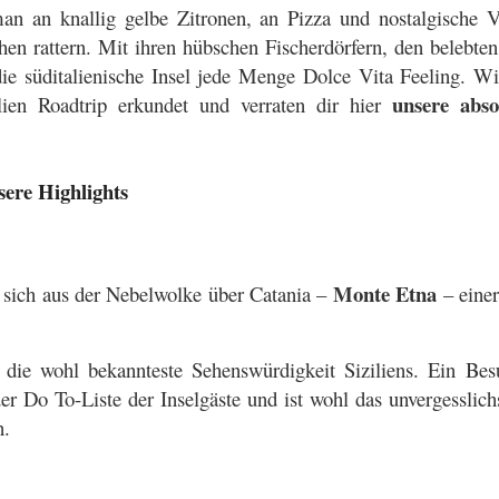
n an knallig gelbe Zitronen, an Pizza und nostalgische V
chen rattern. Mit ihren hübschen Fischerdörfern, den belebt
die süditalienische Insel jede Menge Dolce Vita Feeling. Wir
unsere abso
lien Roadtrip erkundet und verraten dir hier
nsere Highlights
Monte Etna
r sich aus der Nebelwolke über Catania –
– einer
 die wohl bekannteste Sehenswürdigkeit Siziliens. Ein Bes
er Do To-Liste der Inselgäste und ist wohl das unvergesslich
n.