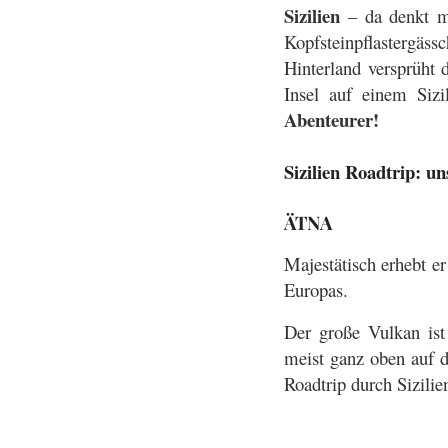
Sizilien
– da denkt ma
Kopfsteinpflastergäss
Hinterland versprüht 
Insel auf einem Sizi
Abenteurer!
Sizilien Roadtrip: u
ÄTNA
Majestätisch erhebt e
Europas.
Der große Vulkan ist
meist ganz oben auf d
Roadtrip durch Sizilie