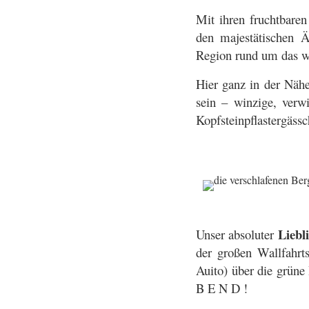
Mit ihren fruchtbare
den majestätischen 
Region rund um das 
Hier ganz in der Näh
sein – winzige, verw
Kopfsteinpflastergäss
Liebl
Unser absoluter
der großen Wallfahrt
Auito) über die grün
B E N D !