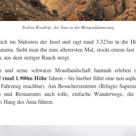
Sizilien Roadtrip: der Ätna in der Morgendämmerung
sich im Südosten der Insel und ragt rund 3.323m in die Hö
tania. Sieht man ihn zum allerersten Mal, stockt einem fast 
, aus dem stetiger Rauch steigt.
n und seine schwarze Mondlandschaft hautnah erleben 
f rund 1.900m Höhe
fahren – bis hierher führt eine neu aspha
es Fahrzeug machbar). Am Besucherzentrum (Rifugio Sapienza
 und Restaurants auch tolle, einfache Wanderwege, die
m Hang des Ätna führen.